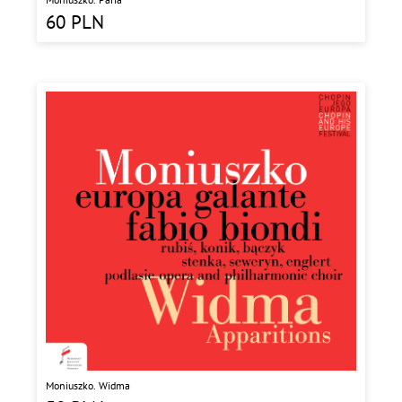
60
PLN
Moniuszko. Widma