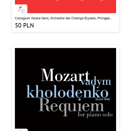
Collegium Vocale Gent, Orchestre des Champs-Elysees, Philippe
Herreweghe Fauré Requiem
50
PLN