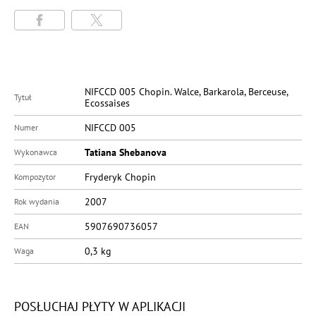
NIFCCD 005 Chopin. Walce, Barkarola, Berceuse,
Tytuł
Ecossaises
NIFCCD 005
Numer
Tatiana Shebanova
Wykonawca
Fryderyk Chopin
Kompozytor
2007
Rok wydania
5907690736057
EAN
0,3
kg
Waga
POSŁUCHAJ PŁYTY W APLIKACJI