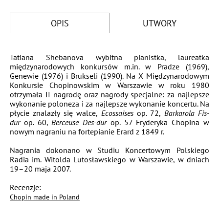
OPIS
UTWORY
Tatiana Shebanova wybitna pianistka, laureatka
Po
międzynarodowych konkursów m.in. w Pradze (1969),
Genewie (1976) i Brukseli (1990). Na X Międzynarodowym
Konkursie Chopinowskim w Warszawie w roku 1980
otrzymała II nagrodę oraz nagrody specjalne: za najlepsze
wykonanie poloneza i za najlepsze wykonanie koncertu. Na
płycie znalazły się walce,
Ecossaises
op. 72,
Barkarola Fis-
dur
op. 60,
Berceuse Des-dur
op. 57 Fryderyka Chopina w
nowym nagraniu na fortepianie Erard z 1849 r.
Nagrania dokonano w Studiu Koncertowym Polskiego
Radia im. Witolda Lutosławskiego w Warszawie, w dniach
19–20 maja 2007.
Recenzje:
Chopin made in Poland