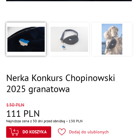
Nerka Konkurs Chopinowski
2025 granatowa
130
PLN
111
PLN
Najniższa cena z 30 dni przed obniżką –
130
PLN
DO KOSZYKA
Dodaj do ulubionych