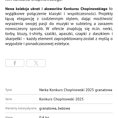
to
Nowa kolekcja ubrań i akcesoriów Konkursu Chopinowskiego
wyjątkowe połączenie klasyki i współczesności. Projekty
łą
ą elegancję z codziennym stylem, dając możliwość
cz
wyrażenia swojej pasji do muzyki w subtelny, a zarazem
nowoczesny sposób. W ofercie znajdują się m.in. nerki,
torby, bluzy, t-shirty, szaliki, apaszki, czapki z daszkiem i
skarpetki – każdy element zaprojektowany został z myślą o
wygodzie i ponadczasowej estetyce.
Nerka Konkurs Chopinowski 2025 granatowa
Tytuł
Konkurs Chopinowski 2025
Seria
granatowa, beżowa
Warianty kolorystyczne
0,4
kg
Waga